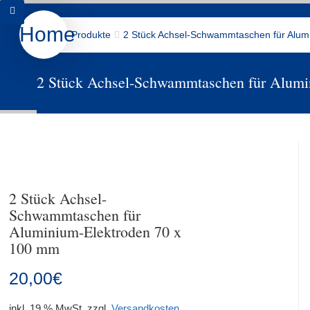
Home
Produkte
2 Stück Achsel-Schwammtaschen für Alum
Produkte
Wir über Uns
Kontakt
2 Stück Achsel-Schwammtaschen für Alumi
Downloads
Datenschutz
Shop
2 Stück Achsel-
Schwammtaschen für
Aluminium-Elektroden 70 x
100 mm
20,00
€
inkl. 19 % MwSt.
zzgl.
Versandkosten