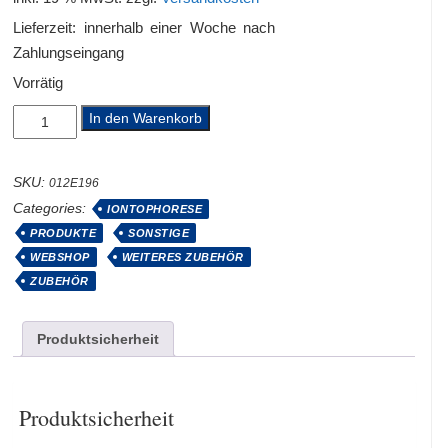
Lieferzeit:
innerhalb einer Woche nach
Zahlungseingang
Vorrätig
2
In den Warenkorb
Stück
Achsel-
Schwammtaschen
SKU:
012E196
für
Categories:
IONTOPHORESE
Aluminium-
Elektroden
PRODUKTE
SONSTIGE
70
WEBSHOP
WEITERES ZUBEHÖR
x
ZUBEHÖR
100
mm
Menge
Produktsicherheit
Produktsicherheit