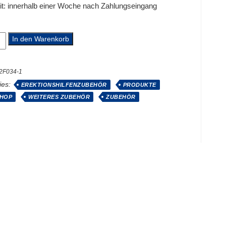
it:
innerhalb einer Woche nach Zahlungseingang
g
In den Warenkorb
2F034-1
ies:
EREKTIONSHILFENZUBEHÖR
PRODUKTE
HOP
WEITERES ZUBEHÖR
ZUBEHÖR