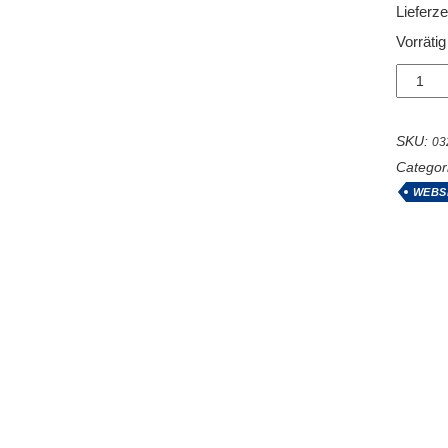
Lieferze
Vorrätig
Staurin
Größe
1
Menge
SKU:
03
Categor
WEBS