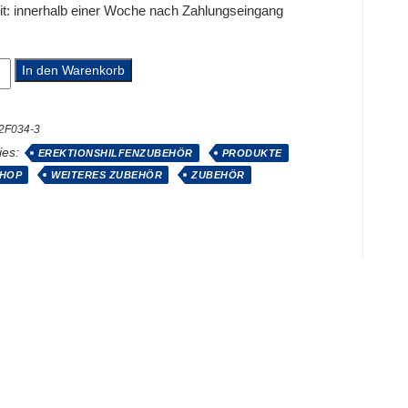
it:
innerhalb einer Woche nach Zahlungseingang
g
In den Warenkorb
2F034-3
ies:
EREKTIONSHILFENZUBEHÖR
PRODUKTE
HOP
WEITERES ZUBEHÖR
ZUBEHÖR