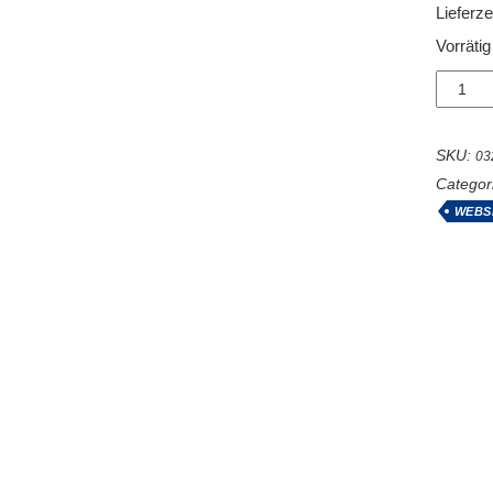
Lieferze
Vorrätig
Staurin
Größe
3
Menge
SKU:
03
Categor
WEBS