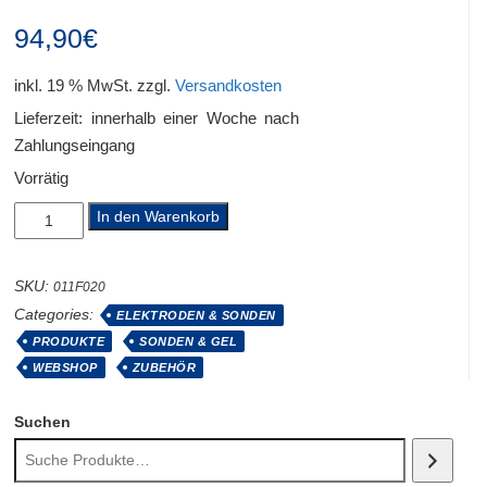
94,90
€
inkl. 19 % MwSt.
zzgl.
Versandkosten
Lieferzeit:
innerhalb einer Woche nach
Zahlungseingang
Vorrätig
BEACMED
In den Warenkorb
Rektalsonde
nickelfrei
Menge
SKU:
011F020
Categories:
ELEKTRODEN & SONDEN
PRODUKTE
SONDEN & GEL
WEBSHOP
ZUBEHÖR
Suchen