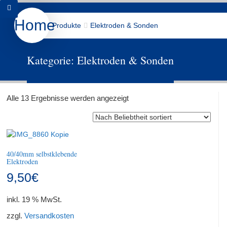
Home
Produkte
Elektroden & Sonden
Produkte
Wir über Uns
Kontakt
Kategorie:
Elektroden & Sonden
Downloads
Datenschutz
Shop
Nach
Alle 13 Ergebnisse werden angezeigt
Beliebtheit
sortiert
40/40mm selbstklebende
Elektroden
9,50
€
inkl. 19 % MwSt.
zzgl.
Versandkosten