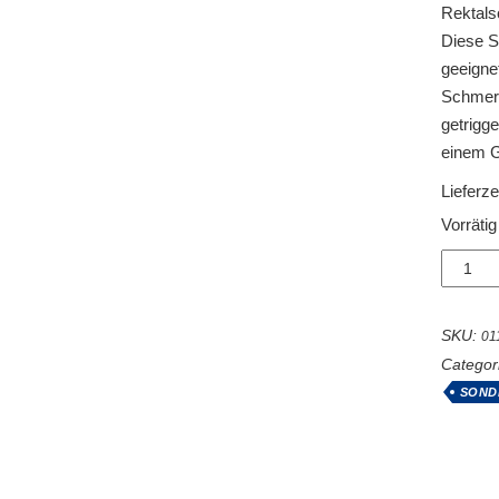
Rektals
Diese So
geeignet
Schmerz
getrigg
einem G
Lieferze
Vorrätig
Probe
R
plus
Menge
SKU:
01
Categor
SOND