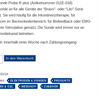
onde Probe R plus (Artikelnummer 011E-018)
nde ist für alle Geräte der “Bravo”- oder “Lito”-Serie
. Sie wird häufig für die Inkontinenztherapie, für
en im Beckenbodenbereich, für Biofeedback oder EMG-
erte Stimulation genutzt. Die Sonde wird immer nur an
erätekanal betrieben.
it:
innerhalb einer Woche nach Zahlungseingang
In den Warenkorb
1E018
ies:
ELEKTRODEN & SONDEN
PRODUKTE
EN & GEL
WEBSHOP
ZUBEHÖR